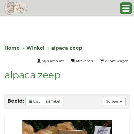
Home
Winkel
alpaca zeep
Mijn account
Afrekenen
Winkelwagen
alpaca zeep
Beeld:
Lijst
Tabel
Sorteer