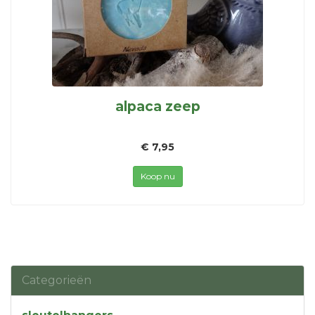
alpaca zeep
€ 7,95
Koop nu
Categorieën